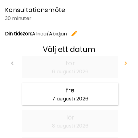
Konsultationsmöte
30 minuter
edit
Din tidszon:
Africa/Abidjan
Ändra tid
Välj ett datum
tor
keyboard_arrow_left
keyboard_arrow_right
Gå tillbaka
Gå
6 augusti 2026
fre
7 augusti 2026
lör
8 augusti 2026