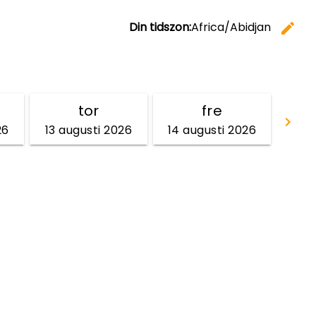
Din tidszon:
Africa/Abidjan
edit
Ä
tor
fre
keyboard_arrow_right
26
13 augusti 2026
14 augusti 2026
Gå